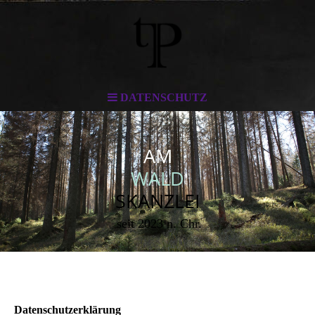
DATENSCHUTZ
AM
WALD
SKANZLEI
seit 2023 n. Chr.
Datenschutzerklärung